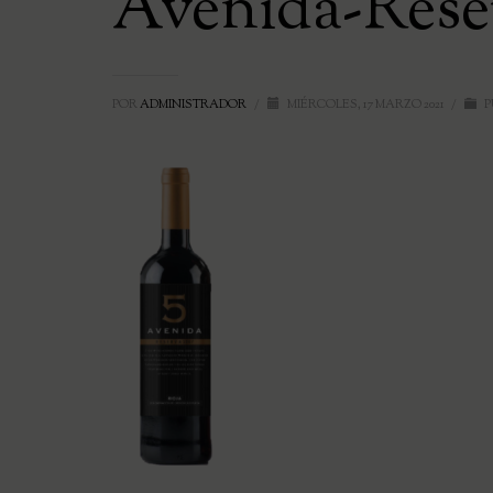
Avenida-Rese
POR
ADMINISTRADOR
/
MIÉRCOLES, 17 MARZO 2021
/
P